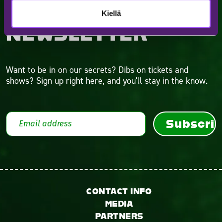
SUBSCRIBE TO OUR
Kiellä
NEWSLETTER
Want to be in on our secrets? Dibs on tickets and
shows? Sign up right here, and you'll stay in the know.
Subscri
CONTACT INFO
MEDIA
PARTNERS