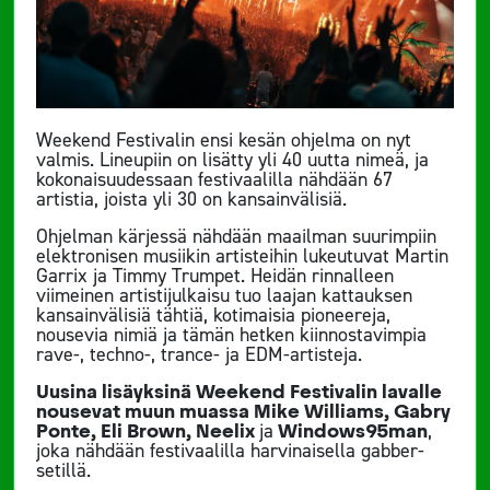
Weekend Festivalin ensi kesän ohjelma on nyt
valmis. Lineupiin on lisätty yli 40 uutta nimeä, ja
kokonaisuudessaan festivaalilla nähdään 67
artistia, joista yli 30 on kansainvälisiä.
Ohjelman kärjessä nähdään maailman suurimpiin
elektronisen musiikin artisteihin lukeutuvat Martin
Garrix ja Timmy Trumpet. Heidän rinnalleen
viimeinen artistijulkaisu tuo laajan kattauksen
kansainvälisiä tähtiä, kotimaisia pioneereja,
nousevia nimiä ja tämän hetken kiinnostavimpia
rave-, techno-, trance- ja EDM-artisteja.
Uusina lisäyksinä Weekend Festivalin lavalle
nousevat muun muassa Mike Williams, Gabry
Ponte, Eli Brown, Neelix
ja
Windows95man
,
joka nähdään festivaalilla harvinaisella gabber-
setillä.