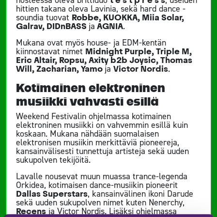
hittien takana oleva Lavinia, sekä hard dance -
soundia tuovat
Robbe, KUOKKA, Miia Solar,
Galrav, DIDnBASS
ja
AGNIA
.
Mukana ovat myös house- ja EDM-kentän
kiinnostavat nimet
Midnight Purple, Triple M,
Eric Altair, Ropsu, Axity b2b Joysic, Thomas
Will, Zacharian, Yamo
ja
Victor Nordis
.
Kotimainen elektroninen
musiikki vahvasti esillä
Weekend Festivalin ohjelmassa kotimainen
elektroninen musiikki on vahvemmin esillä kuin
koskaan. Mukana nähdään suomalaisen
elektronisen musiikin merkittäviä pioneereja,
kansainvälisesti tunnettuja artisteja sekä uuden
sukupolven tekijöitä.
Lavalle nousevat muun muassa trance-legenda
Orkidea, kotimaisen dance-musiikin pioneerit
Dallas Superstars
, kansainvälinen ikoni Darude
sekä uuden sukupolven nimet kuten Nenerchy,
Recens
ja Victor Nordis. Lisäksi ohjelmassa