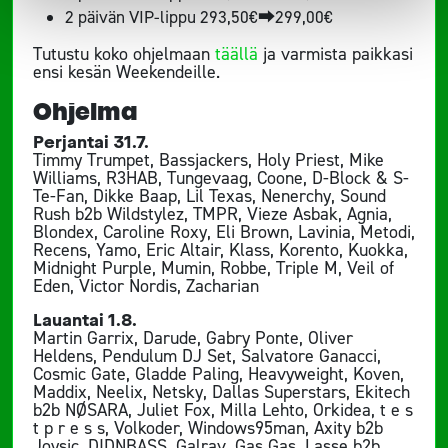
2 päivän VIP-lippu 293,50€⮕299,00€
Tutustu koko ohjelmaan
täällä
ja varmista paikkasi
ensi kesän Weekendeille.
Ohjelma
Perjantai 31.7.
Timmy Trumpet, Bassjackers, Holy Priest, Mike
Williams, R3HAB, Tungevaag, Coone, D-Block & S-
Te-Fan, Dikke Baap, Lil Texas, Nenerchy, Sound
Rush b2b Wildstylez, TMPR, Vieze Asbak, Agnia,
Blondex, Caroline Roxy, Eli Brown, Lavinia, Metodi,
Recens, Yamo, Eric Altair, Klass, Korento, Kuokka,
Midnight Purple, Mumin, Robbe, Triple M, Veil of
Eden, Victor Nordis, Zacharian
Lauantai 1.8.
Martin Garrix, Darude, Gabry Ponte, Oliver
Heldens, Pendulum DJ Set, Salvatore Ganacci,
Cosmic Gate, Gladde Paling, Heavyweight, Koven,
Maddix, Neelix, Netsky, Dallas Superstars, Ekitech
b2b NØSARA, Juliet Fox, Milla Lehto, Orkidea, t e s
t p r e s s, Volkoder, Windows95man, Axity b2b
Joysic, DIDNBASS, Galrav, Gas Gas, Lasse b2b