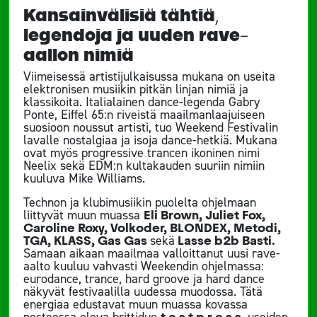
Kansainvälisiä tähtiä,
legendoja ja uuden rave-
aallon nimiä
Viimeisessä artistijulkaisussa mukana on useita
elektronisen musiikin pitkän linjan nimiä ja
klassikoita. Italialainen dance-legenda Gabry
Ponte, Eiffel 65:n riveistä maailmanlaajuiseen
suosioon noussut artisti, tuo Weekend Festivalin
lavalle nostalgiaa ja isoja dance-hetkiä. Mukana
ovat myös progressive trancen ikoninen nimi
Neelix sekä EDM:n kultakauden suuriin nimiin
kuuluva Mike Williams.
Technon ja klubimusiikin puolelta ohjelmaan
liittyvät muun muassa
Eli Brown, Juliet Fox,
Caroline Roxy, Volkoder, BLONDEX, Metodi,
TGA, KLASS, Gas Gas
sekä
Lasse b2b Basti.
Samaan aikaan maailmaa valloittanut uusi rave-
aalto kuuluu vahvasti Weekendin ohjelmassa:
eurodance, trance, hard groove ja hard dance
näkyvät festivaalilla uudessa muodossa. Tätä
energiaa edustavat muun muassa kovassa
nosteessa oleva brittiduo
t e s t p r e s s
, useiden