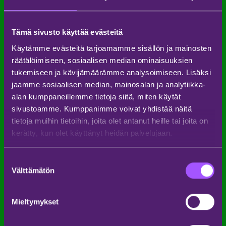
mennessä, joten lipun ostaminen kannattaa
tehdä ajoissa!
Majoitus on toinen suuri menoerä, joka kannattaa
Tämä sivusto käyttää evästeitä
suunnitella huolellisesti etukäteen. Festivaali
järjestetään Espoossa, joten lähellä sijaitsevat
Käytämme evästeitä tarjoamamme sisällön ja mainosten
hotellit ja Airbnb-majoitukset voivat täyttyä
räätälöimiseen, sosiaalisen median ominaisuuksien
nopeasti. Varaa majoitus ajoissa ja harkitse
tukemiseen ja kävijämäärämme analysoimiseen. Lisäksi
kimppakämppiä ystävien kanssa, jotta
kustannukset pysyvät hallinnassa. Lisäksi on hyvä
jaamme sosiaalisen median, mainosalan ja analytiikka-
muistaa, että festivaalialueelle pääsee kätevästi
alan kumppaneillemme tietoja siitä, miten käytät
julkisilla, kuten bussilla, joten majoitusvaihtoehtoja
sivustoamme. Kumppanimme voivat yhdistää näitä
voi etsiä myös hieman kauempaa.
tietoja muihin tietoihin, joita olet antanut heille tai joita on
Kävijäkokemukset ja
kerätty, kun olet käyttänyt heidän palvelujaan.
arvostelut edellisistä
vuosista
Suostumuksen
Välttämätön
valinta
Aikaisempina vuosina festivaalin kävijäkokemukset
ovat olleet pääasiassa erittäin positiivisia. Yli 840
000 kävijää yli 50 eri maasta ovat nauttineet
Mieltymykset
festivaalin ainutlaatuisesta ilmapiiristä. Weekend
Festival on palkittu YleX:n toimesta parhaana
suomalaisena festivaalina neljä kertaa, mikä