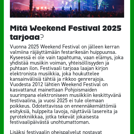
Mitä Weekend Festival 2025
tarjoaa?
Vuonna 2025 Weekend Festival on jälleen kerran
valmiina räjäyttämään festarikesän huippuunsa.
Kyseessä ei ole vain tapahtuma, vaan elämys, joka
yhdistää musiikin voiman, yhteisöllisyyden ja
puhtaan ilon. Festivaali tarjoaa laajan kirjon
elektronista musiikkia, joka houkuttelee
kansainvälisiä tähtiä ja rikkoo genrerajoja.
Vuodesta 2012 lähtien Weekend Festival on
kasvattanut mainettaan Pohjoismaiden
suurimpana elektroniseen musiikkiin keskittyvänä
festivaalina, ja vuosi 2025 ei tule olemaan
poikkeus. Odotettavissa on ennennäkemättömiä
esityksiä, hulppeita lavoja, näyttäviä lasereita ja
pyrotekniikkaa, jotka tekevät jokaisesta
festivaalipäivästä unohtumattoman.
Lisäksi festivaalin oheispalvelut nostavat