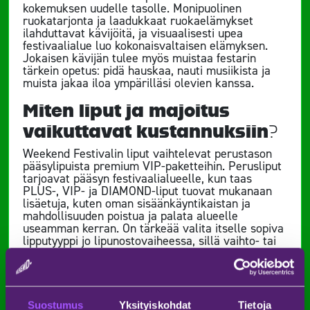
kokemuksen uudelle tasolle. Monipuolinen
ruokatarjonta ja laadukkaat ruokaelämykset
ilahduttavat kävijöitä, ja visuaalisesti upea
festivaalialue luo kokonaisvaltaisen elämyksen.
Jokaisen kävijän tulee myös muistaa festarin
tärkein opetus: pidä hauskaa, nauti musiikista ja
muista jakaa iloa ympärilläsi olevien kanssa.
Miten liput ja majoitus
vaikuttavat kustannuksiin?
Weekend Festivalin liput vaihtelevat perustason
pääsylipuista premium VIP-paketteihin. Perusliput
tarjoavat pääsyn festivaalialueelle, kun taas
PLUS-, VIP- ja DIAMOND-liput tuovat mukanaan
lisäetuja, kuten oman sisäänkäyntikaistan ja
mahdollisuuden poistua ja palata alueelle
useamman kerran. On tärkeää valita itselle sopiva
lipputyyppi jo lipunostovaiheessa, sillä vaihto- tai
palautusoikeutta ei valitettavasti ole. Kannattaa
myös tarkistaa, että ostat liput viralliselta
jälleenmyyjältä, jotta voit välttää ikävät yllätykset.
Lippujen hinnat nousevat vuoden loppuun
Suostumus
Yksityiskohdat
Tietoja