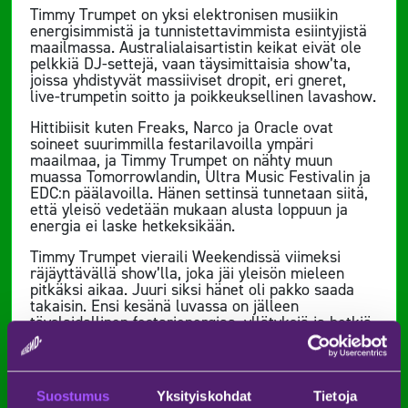
Timmy Trumpet on yksi elektronisen musiikin
energisimmistä ja tunnistettavimmista esiintyjistä
maailmassa. Australialaisartistin keikat eivät ole
pelkkiä DJ-settejä, vaan täysimittaisia show’ta,
joissa yhdistyvät massiiviset dropit, eri gneret,
live-trumpetin soitto ja poikkeuksellinen lavashow.
Hittibiisit kuten Freaks, Narco ja Oracle ovat
soineet suurimmilla festarilavoilla ympäri
maailmaa, ja Timmy Trumpet on nähty muun
muassa Tomorrowlandin, Ultra Music Festivalin ja
EDC:n päälavoilla. Hänen settinsä tunnetaan siitä,
että yleisö vedetään mukaan alusta loppuun ja
energia ei laske hetkeksikään.
Timmy Trumpet vieraili Weekendissä viimeksi
räjäyttävällä show’lla, joka jäi yleisön mieleen
pitkäksi aikaa. Juuri siksi hänet oli pakko saada
takaisin. Ensi kesänä luvassa on jälleen
täyslaidallinen festarienergiaa, yllätyksiä ja hetkiä,
jotka koetaan yhdessä eturivissä.
Suostumus
Yksityiskohdat
Tietoja