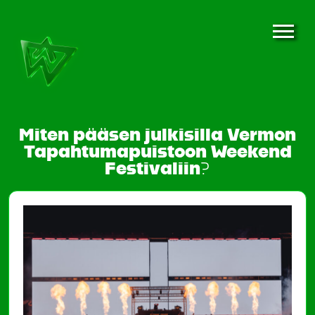
Miten pääsen julkisilla Vermon
Tapahtumapuistoon Weekend
Festivaliin?