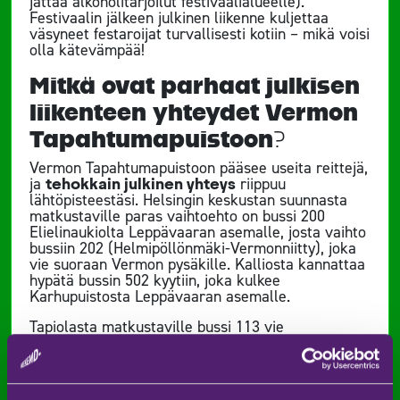
jättää alkoholitarjoilut festivaalialueelle).
Festivaalin jälkeen julkinen liikenne kuljettaa
väsyneet festaroijat turvallisesti kotiin – mikä voisi
olla kätevämpää!
Mitkä ovat parhaat julkisen
liikenteen yhteydet Vermon
Tapahtumapuistoon?
Vermon Tapahtumapuistoon pääsee useita reittejä,
ja
tehokkain julkinen yhteys
riippuu
lähtöpisteestäsi. Helsingin keskustan suunnasta
matkustaville paras vaihtoehto on bussi 200
Elielinaukiolta Leppävaaran asemalle, josta vaihto
bussiin 202 (Helmipöllönmäki-Vermonniitty), joka
vie suoraan Vermon pysäkille. Kalliosta kannattaa
hypätä bussin 502 kyytiin, joka kulkee
Karhupuistosta Leppävaaran asemalle.
Tapiolasta matkustaville bussi 113 vie
Leppävaaran asemalle, josta voi jatkaa bussilla
202 festivaalialueelle. Kauempaa saapuville
muistutamme, että esimerkiksi Tampereelta
pääsee kätevästi OnniBussilla kävelymatkan