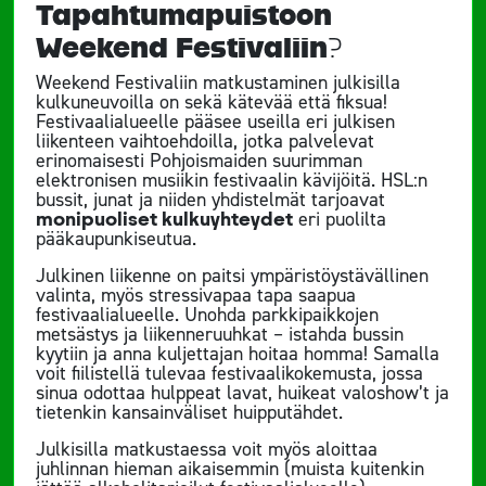
Tapahtumapuistoon
Weekend Festivaliin?
Weekend Festivaliin matkustaminen julkisilla
kulkuneuvoilla on sekä kätevää että fiksua!
Festivaalialueelle pääsee useilla eri julkisen
liikenteen vaihtoehdoilla, jotka palvelevat
erinomaisesti Pohjoismaiden suurimman
elektronisen musiikin festivaalin kävijöitä. HSL:n
bussit, junat ja niiden yhdistelmät tarjoavat
monipuoliset kulkuyhteydet
eri puolilta
pääkaupunkiseutua.
Julkinen liikenne on paitsi ympäristöystävällinen
valinta, myös stressivapaa tapa saapua
festivaalialueelle. Unohda parkkipaikkojen
metsästys ja liikenneruuhkat – istahda bussin
kyytiin ja anna kuljettajan hoitaa homma! Samalla
voit fiilistellä tulevaa festivaalikokemusta, jossa
sinua odottaa hulppeat lavat, huikeat valoshow’t ja
tietenkin kansainväliset huipputähdet.
Julkisilla matkustaessa voit myös aloittaa
juhlinnan hieman aikaisemmin (muista kuitenkin