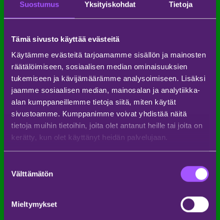
päähän festivaalialueesta.
Suostumus
Yksityiskohdat
Tietoja
Weekend Festivalin aikana HSL saattaa järjestää
myös erikoisvuoroja ja festarikuljetuksia, jotka
helpottavat liikkumista. Näistä kannattaa tarkistaa
Tämä sivusto käyttää evästeitä
ajantasainen tieto lähempänä elokuun 2025
festivaalia. Varaudu siihen, että etenkin festivaalin
Käytämme evästeitä tarjoamamme sisällön ja mainosten
päättymisaikoihin julkinen liikenne voi olla
räätälöimiseen, sosiaalisen median ominaisuuksien
tavallista ruuhkaisempaa.
tukemiseen ja kävijämäärämme analysoimiseen. Lisäksi
Jos tulet junalla Helsinkiin, juna-asemalta pääsee
jaamme sosiaalisen median, mainosalan ja analytiikka-
kätevästi jatkamaan festivaalialueelle
alan kumppaneillemme tietoja siitä, miten käytät
hyödyntämällä edellä mainittuja bussiyhteyksiä.
sivustoamme. Kumppanimme voivat yhdistää näitä
Viikonloppuisin kannattaa huomioida, että
vuorovälit saattavat olla hieman pidempiä kuin
tietoja muihin tietoihin, joita olet antanut heille tai joita on
arkisin.
kerätty, kun olet käyttänyt heidän palvelujaan.
Mitä kannattaa huomioida
Suostumuksen
julkisilla matkustaessa
Välttämätön
valinta
Weekend Festivaliin?
Julkisilla kulkiessa Weekend Festivaliin
Mieltymykset
ennakkosuunnittelu on avain onnistuneeseen
festarikokemukseen!
Hanki matkaliput