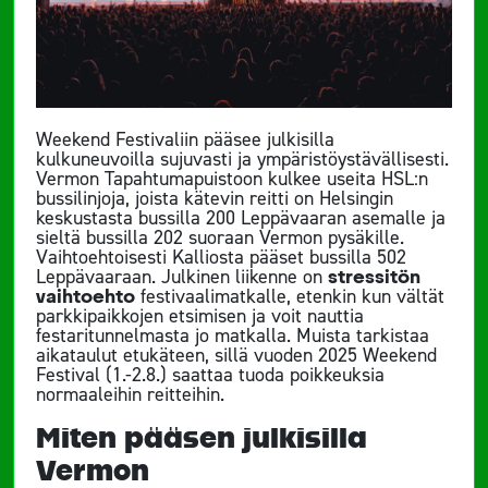
Weekend Festivaliin pääsee julkisilla
kulkuneuvoilla sujuvasti ja ympäristöystävällisesti.
Vermon Tapahtumapuistoon kulkee useita HSL:n
bussilinjoja, joista kätevin reitti on Helsingin
keskustasta bussilla 200 Leppävaaran asemalle ja
sieltä bussilla 202 suoraan Vermon pysäkille.
Vaihtoehtoisesti Kalliosta pääset bussilla 502
Leppävaaraan. Julkinen liikenne on
stressitön
vaihtoehto
festivaalimatkalle, etenkin kun vältät
parkkipaikkojen etsimisen ja voit nauttia
festaritunnelmasta jo matkalla. Muista tarkistaa
aikataulut etukäteen, sillä vuoden 2025 Weekend
Festival (1.-2.8.) saattaa tuoda poikkeuksia
normaaleihin reitteihin.
Miten pääsen julkisilla
Vermon