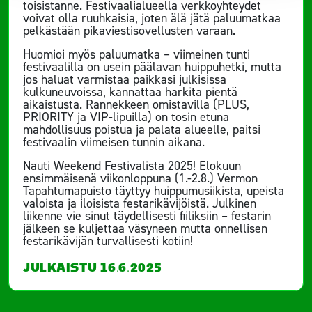
toisistanne. Festivaalialueella verkkoyhteydet
voivat olla ruuhkaisia, joten älä jätä paluumatkaa
pelkästään pikaviestisovellusten varaan.
Huomioi myös paluumatka – viimeinen tunti
festivaalilla on usein päälavan huippuhetki, mutta
jos haluat varmistaa paikkasi julkisissa
kulkuneuvoissa, kannattaa harkita pientä
aikaistusta. Rannekkeen omistavilla (PLUS,
PRIORITY ja VIP-lipuilla) on tosin etuna
mahdollisuus poistua ja palata alueelle, paitsi
festivaalin viimeisen tunnin aikana.
Nauti Weekend Festivalista 2025! Elokuun
ensimmäisenä viikonloppuna (1.-2.8.) Vermon
Tapahtumapuisto täyttyy huippumusiikista, upeista
valoista ja iloisista festarikävijöistä. Julkinen
liikenne vie sinut täydellisesti fiiliksiin – festarin
jälkeen se kuljettaa väsyneen mutta onnellisen
festarikävijän turvallisesti kotiin!
JULKAISTU 16.6.2025