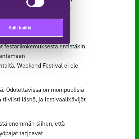
mpimämpiä kerroksia. Ja älä
Salli kaikki
a vuonna 2025?
ät festarikokemuksesta entistäkin
ähentämään
teitä. Weekend Festival ei ole
ä. Odotettavissa on monipuolisia
iviisti läsnä, ja festivaalikävijät
tistä enemmän siihen, että
yöpajat tarjoavat