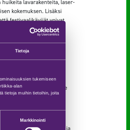
 huikeita lavarakenteita, laser-
tuisen kokemuksen. Lisäksi
tä festivaalikävijät voivat
2025?
Tietoja
eksi, varmista että olet
ista, että lippuja ei voi
 ominaisuuksien tukemiseen
tiikka-alan
n tapahtumapuistoon pääsee
ietoja muihin tietoihin, joita
iva apuväline reittien
a, OnniBus tarjoaa helpon
Markkinointi
da esimerkiksi retkituoleja ja