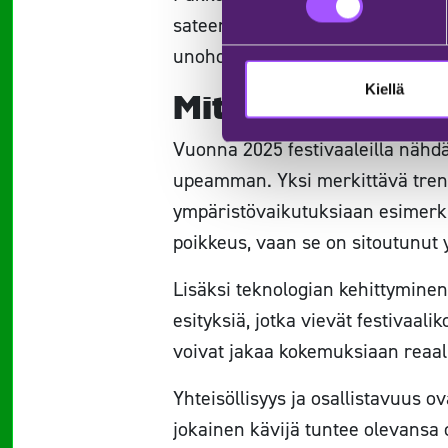
sateenvarjoja. Varaudu sään vai
unohda hyviä kenkiä – tanssimist
Kiellä
Mitkä ovat keske
Vuonna 2025 festivaaleilla nähdä
upeamman. Yksi merkittävä trend
ympäristövaikutuksiaan esimerkik
poikkeus, vaan se on sitoutunut y
Lisäksi teknologian kehittymine
esityksiä, jotka vievät festivaali
voivat jakaa kokemuksiaan reaali
Yhteisöllisyys ja osallistavuus o
jokainen kävijä tuntee olevansa o