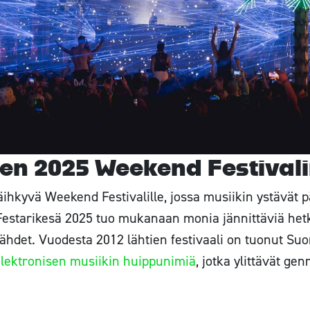
den 2025 Weekend Festival
säihkyvä Weekend Festivalille, jossa musiikin ystävät 
estarikesä 2025 tuo mukanaan monia jännittäviä hetki
ähdet. Vuodesta 2012 lähtien festivaali on tuonut Suom
lektronisen musiikin huippunimiä
, jotka ylittävät gen