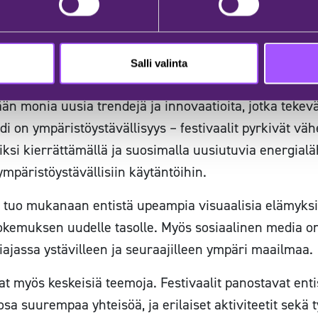
hteluihin ja pakkaa mukaan kevyitä vaatteita sekä lä
a on luvassa paljon!
Salli valinta
iset trendit festivaaleill
än monia uusia trendejä ja innovaatioita, jotka tekev
i on ympäristöystävällisyys – festivaalit pyrkivät v
si kierrättämällä ja suosimalla uusiutuvia energialäh
mpäristöystävällisiin käytäntöihin.
n tuo mukanaan entistä upeampia visuaalisia elämyksi
kokemuksen uudelle tasolle. Myös sosiaalinen media on ti
ajassa ystävilleen ja seuraajilleen ympäri maailmaa.
vat myös keskeisiä teemoja. Festivaalit panostavat en
sa suurempaa yhteisöä, ja erilaiset aktiviteetit sekä t