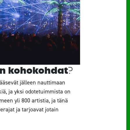
in kohokohdat?
pääsevät jälleen nauttimaan
ä, ja yksi odotetuimmista on
een yli 800 artistia, ja tänä
rerajat ja tarjoavat jotain