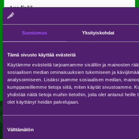
Lue lisää:
Info
Osta liput tästä!
Suostumus
Yksityiskohdat
JULKAISTU 13.1.2025
Tämä sivusto käyttää evästeitä
Käytämme evästeitä tarjoamamme sisällön ja mainosten räät
Katso kaikki uutiset
sosiaalisen median ominaisuuksien tukemiseen ja kävijäm
analysoimiseen. Lisäksi jaamme sosiaalisen median, mainosa
kumppaneillemme tietoja siitä, miten käytät sivustoamme.
yhdistää näitä tietoja muihin tietoihin, joita olet antanut heille 
olet käyttänyt heidän palvelujaan.
Suostumuksen
Välttämätön
valinta