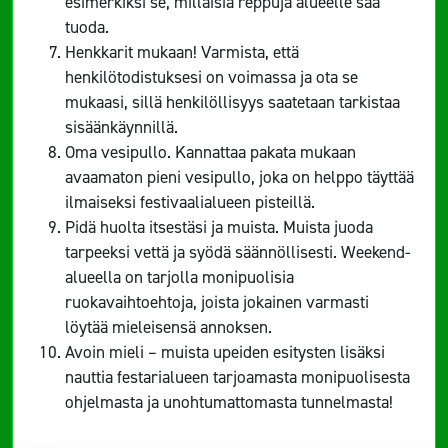
esimerkiksi se, millaisia reppuja alueelle saa
tuoda.
Henkkarit mukaan! Varmista, että
henkilötodistuksesi on voimassa ja ota se
mukaasi, sillä henkilöllisyys saatetaan tarkistaa
sisäänkäynnillä.
Oma vesipullo. Kannattaa pakata mukaan
avaamaton pieni vesipullo, joka on helppo täyttää
ilmaiseksi festivaalialueen pisteillä.
Pidä huolta itsestäsi ja muista. Muista juoda
tarpeeksi vettä ja syödä säännöllisesti. Weekend-
alueella on tarjolla monipuolisia
ruokavaihtoehtoja, joista jokainen varmasti
löytää mieleisensä annoksen.
Avoin mieli – muista upeiden esitysten lisäksi
nauttia festarialueen tarjoamasta monipuolisesta
ohjelmasta ja unohtumattomasta tunnelmasta!