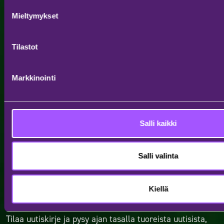
Mieltymykset
Tilastot
Markkinointi
Salli kaikki
Salli valinta
TILAA UUTISKIRJE
Kiellä
Tilaa uutiskirje ja pysy ajan tasalla tuoreista uutisista,