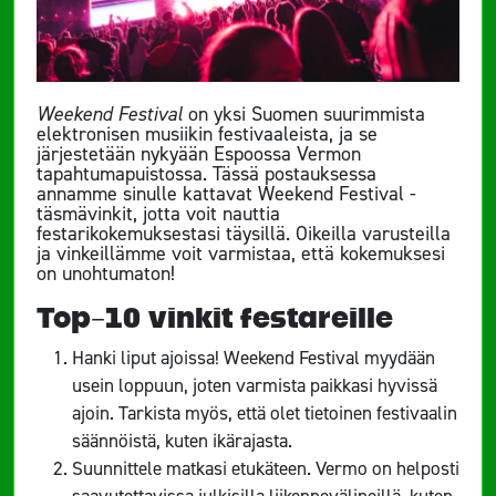
Weekend Festival
on yksi Suomen suurimmista
elektronisen musiikin festivaaleista, ja se
järjestetään nykyään Espoossa Vermon
tapahtumapuistossa. Tässä postauksessa
annamme sinulle kattavat Weekend Festival -
täsmävinkit, jotta voit nauttia
festarikokemuksestasi täysillä. Oikeilla varusteilla
ja vinkeillämme voit varmistaa, että kokemuksesi
on unohtumaton!
Top-10 vinkit festareille
Hanki liput ajoissa! Weekend Festival myydään
usein loppuun, joten varmista paikkasi hyvissä
ajoin. Tarkista myös, että olet tietoinen festivaalin
säännöistä, kuten ikärajasta.
Suunnittele matkasi etukäteen. Vermo on helposti
saavutettavissa julkisilla liikennevälineillä, kuten