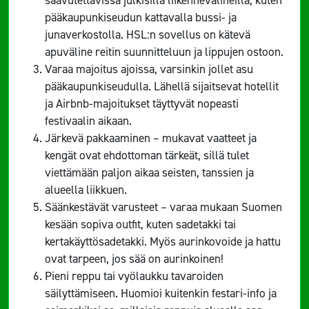
pääkaupunkiseudun kattavalla bussi- ja
junaverkostolla. HSL:n sovellus on kätevä
apuväline reitin suunnitteluun ja lippujen ostoon.
Varaa majoitus ajoissa, varsinkin jollet asu
pääkaupunkiseudulla. Lähellä sijaitsevat hotellit
ja Airbnb-majoitukset täyttyvät nopeasti
festivaalin aikaan.
Järkevä pakkaaminen – mukavat vaatteet ja
kengät ovat ehdottoman tärkeät, sillä tulet
viettämään paljon aikaa seisten, tanssien ja
alueella liikkuen.
Säänkestävät varusteet – varaa mukaan Suomen
kesään sopiva outfit, kuten sadetakki tai
kertakäyttösadetakki. Myös aurinkovoide ja hattu
ovat tarpeen, jos sää on aurinkoinen!
Pieni reppu tai vyölaukku tavaroiden
säilyttämiseen. Huomioi kuitenkin festari-info ja