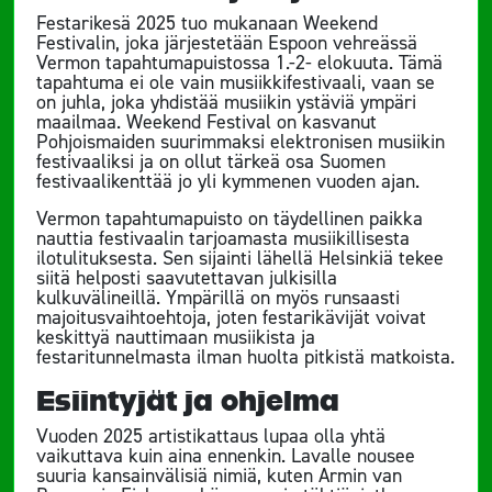
Festarikesä 2025 tuo mukanaan Weekend
Festivalin, joka järjestetään Espoon vehreässä
Vermon tapahtumapuistossa 1.-2- elokuuta. Tämä
tapahtuma ei ole vain musiikkifestivaali, vaan se
on juhla, joka yhdistää musiikin ystäviä ympäri
maailmaa. Weekend Festival on kasvanut
Pohjoismaiden suurimmaksi elektronisen musiikin
festivaaliksi ja on ollut tärkeä osa Suomen
festivaalikenttää jo yli kymmenen vuoden ajan.
Vermon tapahtumapuisto on täydellinen paikka
nauttia festivaalin tarjoamasta musiikillisesta
ilotulituksesta. Sen sijainti lähellä Helsinkiä tekee
siitä helposti saavutettavan julkisilla
kulkuvälineillä. Ympärillä on myös runsaasti
majoitusvaihtoehtoja, joten festarikävijät voivat
keskittyä nauttimaan musiikista ja
festaritunnelmasta ilman huolta pitkistä matkoista.
Esiintyjät ja ohjelma
Vuoden 2025 artistikattaus lupaa olla yhtä
vaikuttava kuin aina ennenkin. Lavalle nousee
suuria kansainvälisiä nimiä, kuten Armin van