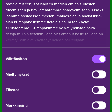
räätälöimiseen, sosiaalisen median ominaisuuksien
Turvallisuus on myös tärkeää. Pidä huolta
tukemiseen ja kävijämäärämme analysoimiseen. Lisäksi
ystävistäsi ja sopikaa tapaamispaikka siltä varalta,
että eksytte toisistanne. Varmista, että puhelimesi
jaamme sosiaalisen median, mainosalan ja analytiikka-
on ladattu ja käytä tarvittaessa kannettavaa
alan kumppaneillemme tietoja siitä, miten käytät
laturia. Muista myös syödä ja juoda säännöllisesti,
sivustoamme. Kumppanimme voivat yhdistää näitä
jotta jaksat juhlia koko festivaalin ajan!
tietoja muihin tietoihin, joita olet antanut heille tai joita on
Kokemuksen maksimointi
kerätty, kun olet käyttänyt heidän palvelujaan.
Miten tehdä Weekend Festival -kokemuksestasi
unohtumaton? Tässä muutama vinkki, joiden avulla
Suostumuksen
saat kaiken irti:
Välttämätön
valinta
Suunnittele etukäteen, mitkä esiintyjät haluat
ehdottomasti nähdä ja muista saapua lavalle
Mieltymykset
ajoissa.
Kokeile festivaalin monipuolista ruokatarjontaa
Tilastot
Ole avoin uusille kokemuksille ja ihmisille –
festivaalit ovat loistava tilaisuus tutustua uusiin
ystäviin.
Markkinointi