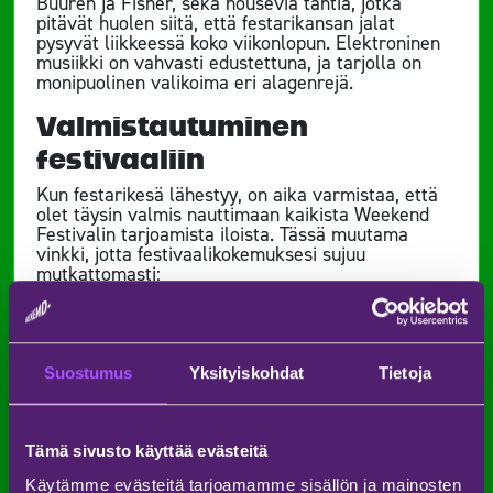
Buuren ja Fisher, sekä nousevia tähtiä, jotka
pitävät huolen siitä, että festarikansan jalat
pysyvät liikkeessä koko viikonlopun. Elektroninen
musiikki on vahvasti edustettuna, ja tarjolla on
monipuolinen valikoima eri alagenrejä.
Valmistautuminen
festivaaliin
Kun festarikesä lähestyy, on aika varmistaa, että
olet täysin valmis nauttimaan kaikista Weekend
Festivalin tarjoamista iloista. Tässä muutama
vinkki, jotta festivaalikokemuksesi sujuu
mutkattomasti:
Pakkaa mukaan festivaalin perusvarusteet:
aurinkovoide, vesipullo, sadetakki ja mukavat
kengät ovat ehdottomia.
Suostumus
Yksityiskohdat
Tietoja
Muista pukeutua kerroksittain – Suomen kesä voi
olla oikukas!
Tämä sivusto käyttää evästeitä
Pidä mukana pieni ensiapupakkaus, jossa on
laastareita ja särkylääkettä.
Käytämme evästeitä tarjoamamme sisällön ja mainosten