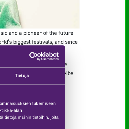
ic and a pioneer of the future
d’s biggest festivals, and since
etic DJ sets that keep dance
ng grooves and the festival vibe
Tietoja
 ominaisuuksien tukemiseen
tiikka-alan
ietoja muihin tietoihin, joita