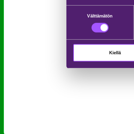
Suostumuksen
Välttämätön
valinta
Kiellä