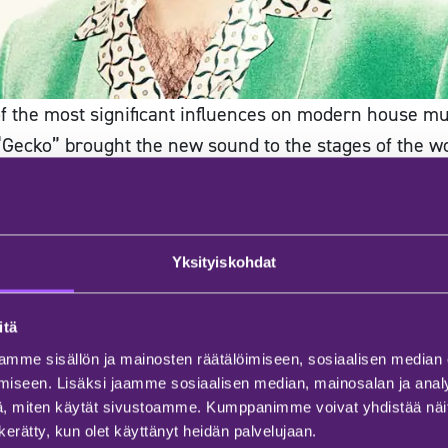
f the most significant influences on modern house mus
ecko” brought the new sound to the stages of the worl
efront of electronic music.
 groove-based house sound, catchy melodies and energ
 Weekend Festival promises a set full of big hits, stro
Yksityiskohdat
 world’s most popular house artists.
itä
mme sisällön ja mainosten räätälöimiseen, sosiaalisen median
iseen. Lisäksi jaamme sosiaalisen median, mainosalan ja analy
, miten käytät sivustoamme. Kumppanimme voivat yhdistää näitä t
n kerätty, kun olet käyttänyt heidän palvelujaan.