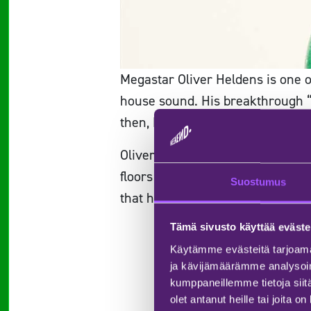
Megastar Oliver Heldens is one o
house sound. His breakthrough “G
then, Heldens has been at the for
Oliver Heldens is known for his
floors moving all over the world.
Suostumus
that has made Heldens one of the
Tämä sivusto käyttää eväste
Käytämme evästeitä tarjoama
ja kävijämäärämme analysoim
kumppaneillemme tietoja siitä
olet antanut heille tai joita o