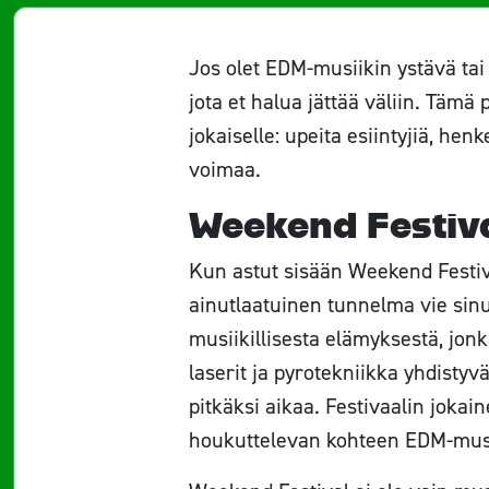
Jos olet EDM-musiikin ystävä ta
jota et halua jättää väliin. Tämä
jokaiselle: upeita esiintyjiä, he
voimaa.
Weekend Festiv
Kun astut sisään Weekend Festival
ainutlaatuinen tunnelma vie sinu
musiikillisesta elämyksestä, jon
laserit ja pyrotekniikka yhdisty
pitkäksi aikaa. Festivaalin jokain
houkuttelevan kohteen EDM-musi