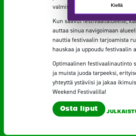
Kiellä
valmis mihin tahansa. Mukavat ken
Kun saavut festivaalialueelle, ka
auttaa sinua navigoimaan alueella
nauttia festivaalin tarjoamista ru
hauskaa ja uppoudu festivaalin 
Optimaalinen festivaalinautinto sy
ja muista juoda tarpeeksi, erityis
yhteyttä ystäviisi ja jakaa ikimu
Weekend Festivalilla!
Osta liput
JULKAISTU