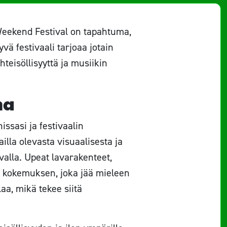
 Weekend Festival on tapahtuma,
vä festivaali tarjoaa jotain
teisöllisyyttä ja musiikin
ma
issasi ja festivaalin
lla olevasta visuaalisesta ja
valla. Upeat lavarakenteet,
en kokemuksen, joka jää mieleen
laa, mikä tekee siitä