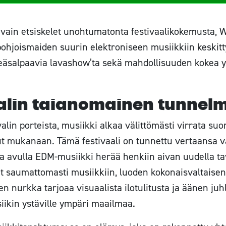
i vain etsiskelet unohtumatonta festivaalikokemusta,
 pohjoismaiden suurin elektroniseen musiikkiin keskitty
nkeäsalpaavia lavashow’ta sekä mahdollisuuden kokea yh
alin taianomainen tunnel
in porteista, musiikki alkaa välittömästi virrata suon
t mukanaan. Tämä festivaali on tunnettu vertaansa vai
ka avulla EDM-musiikki herää henkiin aivan uudella ta
vät saumattomasti musiikkiin, luoden kokonaisvaltais
en nurkka tarjoaa visuaalista ilotulitusta ja äänen juh
ikin ystäville ympäri maailmaa.