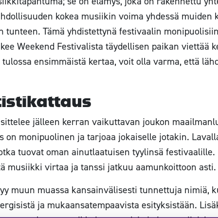
iikkitapahtuma; se on elämys, joka on rakennettu yhtei
 mahdollisuuden kokea musiikin voima yhdessä muiden 
tunteen. Tämä yhdistettynä festivaalin monipuolisiin
kee Weekend Festivalista täydellisen paikan viettää k
ai tulossa ensimmäistä kertaa, voit olla varma, että lä
istikattaus
ittelee jälleen kerran vaikuttavan joukon maailmanlu
 on monipuolinen ja tarjoaa jokaiselle jotakin. Laval
 jotka tuovat oman ainutlaatuisen tyylinsä festivaalille.
tä musiikki virtaa ja tanssi jatkuu aamunkoittoon asti.
ntyy muun muassa kansainvälisesti tunnettuja nimiä, 
nergisistä ja mukaansatempaavista esityksistään. Lisäk