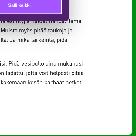
Salli kaikki
veltyä paljon.
itä esiintyjiä haluat nähdä. Tämä
. Muista myös pitää taukoja ja
lla. Ja mikä tärkeintä, pidä
täsi. Pidä vesipullo aina mukanasi
 ladattu, jotta voit helposti pitää
mis kokemaan kesän parhaat hetket