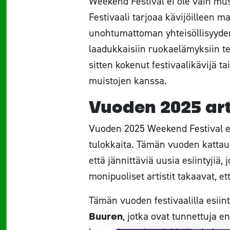
Weekend Festival ei ole vain mus
Festivaali tarjoaa kävijöilleen
unohtumattoman yhteisöllisyyden 
laadukkaisiin ruokaelämyksiin te
sitten kokenut festivaalikävijä t
muistojen kanssa.
Vuoden 2025 art
Vuoden 2025 Weekend Festival es
tulokkaita. Tämän vuoden kattaus
että jännittäviä uusia esiintyjiä,
monipuoliset artistit takaavat, et
Tämän vuoden festivaalilla esii
Buuren
, jotka ovat tunnettuja e