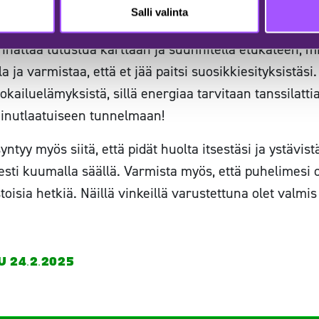
Salli valinta
gät ovat myös must, sillä festivaalialueella tulee kä
nnattaa tutustua karttaan ja suunnitella etukäteen, m
 ja varmistaa, että et jää paitsi suosikkiesityksistäsi
okailuelämyksistä, sillä energiaa tarvitaan tanssilattia
ainutlaatuiseen tunnelmaan!
ntyy myös siitä, että pidät huolta itsestäsi ja ystävis
esti kuumalla säällä. Varmista myös, että puhelimesi on
istoisia hetkiä. Näillä vinkeillä varustettuna olet val
 24.2.2025