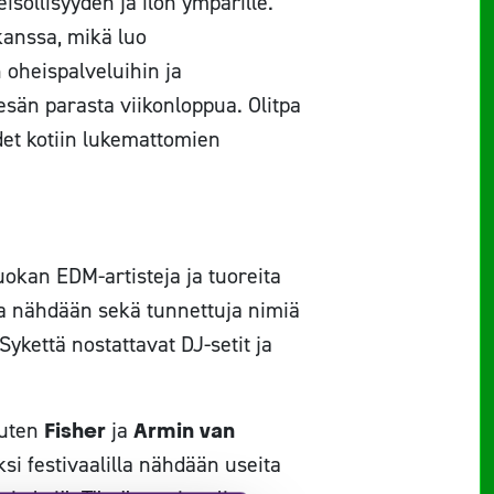
söllisyyden ja ilon ympärille.
kanssa, mikä luo
 oheispalveluihin ja
esän parasta viikonloppua. Olitpa
hdet kotiin lukemattomien
okan EDM-artisteja ja tuoreita
la nähdään sekä tunnettuja nimiä
 Sykettä nostattavat DJ-setit ja
kuten
Fisher
ja
Armin van
si festivaalilla nähdään useita