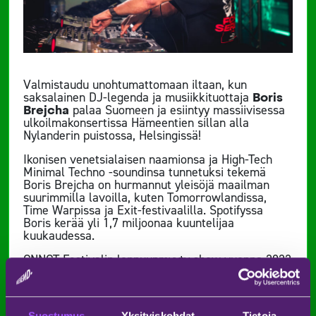
Valmistaudu unohtumattomaan iltaan, kun
saksalainen DJ-legenda ja musiikkituottaja
Boris
Brejcha
palaa Suomeen ja esiintyy massiivisessa
ulkoilmakonsertissa Hämeentien sillan alla
Nylanderin puistossa, Helsingissä!
Ikonisen venetsialaisen naamionsa ja High-Tech
Minimal Techno -soundinsa tunnetuksi tekemä
Boris Brejcha on hurmannut yleisöjä maailman
suurimmilla lavoilla, kuten Tomorrowlandissa,
Time Warpissa ja Exit-festivaalilla. Spotifyssa
Boris kerää yli 1,7 miljoonaa kuuntelijaa
kuukaudessa.
CNNCT Festivalin loppuunmyyty show vuonna 2022
ja Weekend Festivalin Future Stagen
päätösesiintyjänä nähty Brejcha jatkaa tarinaansa
Helsingissä vuonna 2025. Nyt luvassa on täysin
uudenlainen konserttikokemus: monipuolinen
Suostumus
Yksityiskohdat
Tietoja