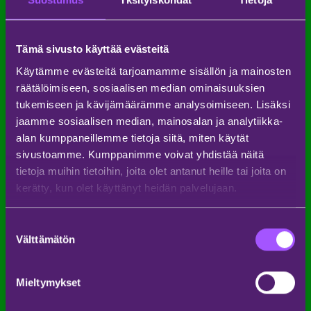
yleisöalue, joka ulottuu Hämeentien sillan alta
puiston puolelle. Keikalle on mahdollista hankkia
myös backstage-lippuja, joilla pääset nauttimaan
keikasta korotetusta katsomosta esiintyjän takana.
Tämä sivusto käyttää evästeitä
Rajoitettu määrä ennakkolippuja tulee
Käytämme evästeitä tarjoamamme sisällön ja mainosten
myyntiin hintaan 63,50€ maanantaina 3.2. klo
räätälöimiseen, sosiaalisen median ominaisuuksien
11:00
Weekend Festivalin uutiskirjeen tilaajille.
Lippulinkki lähetetään tilaajille 1 tunti ennen
tukemiseen ja kävijämäärämme analysoimiseen. Lisäksi
ennakkomyynnin alkamista.
jaamme sosiaalisen median, mainosalan ja analytiikka-
alan kumppaneillemme tietoja siitä, miten käytät
Yleinen lipunmyynti alkaa maanantaina 3.
helmikuuta klo 12:00
Tiketissä,
sivustoamme. Kumppanimme voivat yhdistää näitä
Ticketmasterissa ja Lippu.fi:ssä.
tietoja muihin tietoihin, joita olet antanut heille tai joita on
kerätty, kun olet käyttänyt heidän palvelujaan.
Tapahtuman tiedot:
Nylanderin puisto, Kumpula, Helsinki
Lauantai 13. syyskuuta 2025
Suostumuksen
Ikäraja: K-18
Välttämätön
valinta
JULKAISTU 27.1.2025
Mieltymykset