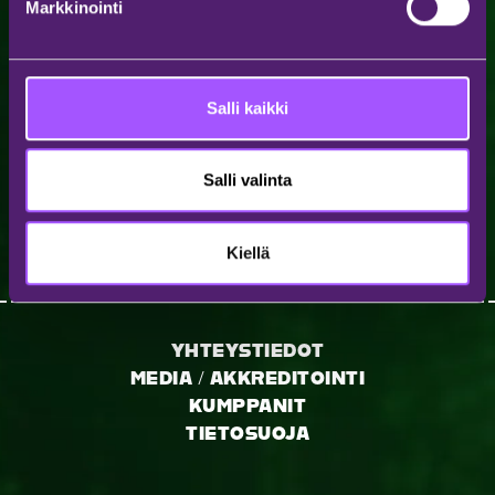
Markkinointi
Tilaa uutiskirje ja pysy ajan tasalla tuoreista uutisista,
artistijulkaisuista sekä paljosta muusta!
Salli kaikki
Salli valinta
Tilaa
Kiellä
YHTEYSTIEDOT
MEDIA / AKKREDITOINTI
KUMPPANIT
TIETOSUOJA